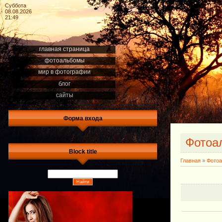
Суббота
08.08.2026
21:49
главная страница
фотоальбомы
мир в фотографии
блог
сайты
Форма входа
Фотоа
Block title
Главная
»
Фото