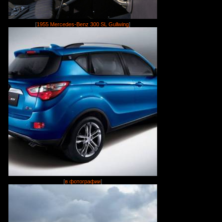
[
1955 Mercedes-Benz 300 SL Gullwing
]
[
в фотографии
]