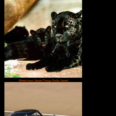
[
Животные.Звери.Птицы.Рыбы.Змеи
]