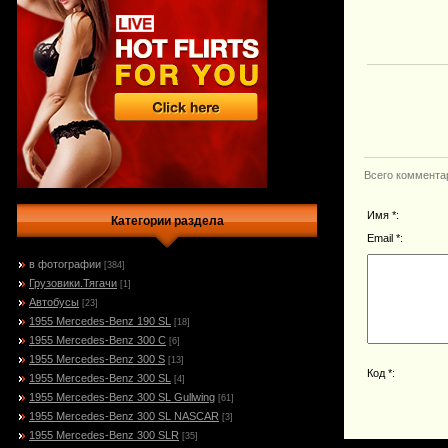
Всего коммента
Имя *:
Категории раздела
Email *:
в фотографии
[384]
Грузовики.Тягачи
[1]
Автобусы
[23]
1955 Mercedes-Benz 190 SL
[18]
1955 Mercedes-Benz 300 C
[6]
1955 Mercedes-Benz 300 S
[13]
Код *:
1955 Mercedes-Benz 300 SL
[4]
1955 Mercedes-Benz 300 SL Gullwing
[61]
1955 Mercedes-Benz 300 SL NASCAR
[3]
1955 Mercedes-Benz 300 SLR
[35]