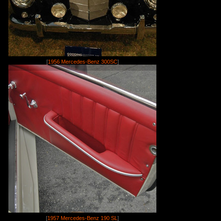
[
1956 Mercedes-Benz 300SC
]
[
1957 Mercedes-Benz 190 SL
]